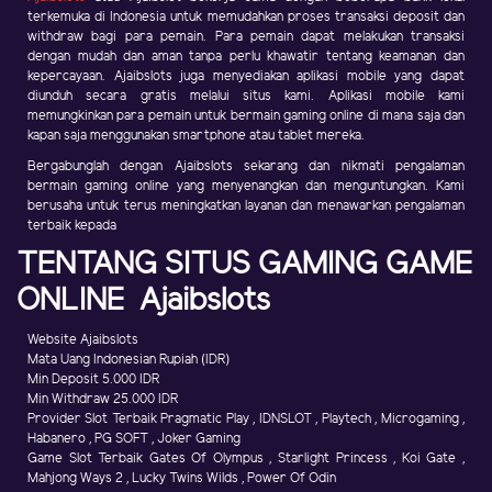
terkemuka di Indonesia untuk memudahkan proses transaksi deposit dan
withdraw bagi para pemain. Para pemain dapat melakukan transaksi
dengan mudah dan aman tanpa perlu khawatir tentang keamanan dan
kepercayaan. Ajaibslots juga menyediakan aplikasi mobile yang dapat
diunduh secara gratis melalui situs kami. Aplikasi mobile kami
memungkinkan para pemain untuk bermain gaming online di mana saja dan
kapan saja menggunakan smartphone atau tablet mereka.
Bergabunglah dengan Ajaibslots sekarang dan nikmati pengalaman
bermain gaming online yang menyenangkan dan menguntungkan. Kami
berusaha untuk terus meningkatkan layanan dan menawarkan pengalaman
terbaik kepada
TENTANG SITUS GAMING GAME
ONLINE Ajaibslots
Website Ajaibslots
Mata Uang Indonesian Rupiah (IDR)
Min Deposit 5.000 IDR
Min Withdraw 25.000 IDR
Provider Slot Terbaik Pragmatic Play , IDNSLOT , Playtech , Microgaming ,
Habanero , PG SOFT , Joker Gaming
Game Slot Terbaik Gates Of Olympus , Starlight Princess , Koi Gate ,
Mahjong Ways 2 , Lucky Twins Wilds , Power Of Odin