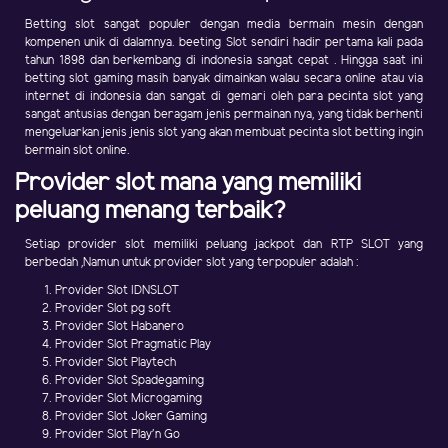
Betting slot sangat populer dengan media bermain mesin dengan
kompenen unik di dalamnya. beeting Slot sendiri hadir pertama kali pada
tahun 1898 dan berkembang di indonesia sangat cepat . Hingga saat ini
betting slot gaming masih banyak dimainkan walau secara online atau via
internet di indonesia dan sangat di gemari oleh para pecinta slot yang
sangat antusias dengan beragam jenis permainan nya, yang tidak berhenti
mengeluarkan jenis jenis slot yang akan membuat pecinta slot betting ingin
bermain slot online.
Provider slot mana yang memiliki
peluang menang terbaik?
Setiap provider slot memiliki peluang jackpot dan RTP SLOT yang
berbedah ,Namun untuk provider slot yang terpopuler adalah :
Provider Slot IDNSLOT
Provider Slot pg soft
Provider Slot Habanero
Provider Slot Pragmatic Play
Provider Slot Playtech
Provider Slot Spadegaming
Provider Slot Microgaming
Provider Slot Joker Gaming
Provider Slot Play'n Go