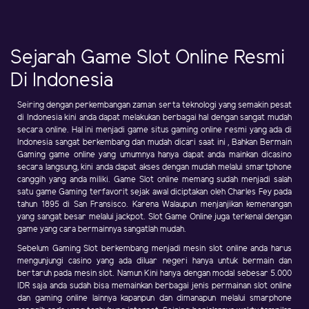
Sejarah Game Slot Online Resmi
Di Indonesia
Seiring dengan perkembangan zaman serta teknologi yang semakin pesat
di Indonesia kini anda dapat melakukan berbagai hal dengan sangat mudah
secara online. Hal ini menjadi game situs gaming online resmi yang ada di
Indonesia sangat berkembang dan mudah dicari saat ini , Bahkan Bermain
Gaming game online yang umumnya hanya dapat anda mainkan dicasino
secara langsung, kini anda dapat akses dengan mudah melalui smartphone
canggih yang anda miliki. Game Slot online memang sudah menjadi salah
satu game Gaming terfavorit sejak awal diciptakan oleh Charles Fey pada
tahun 1895 di San Fransisco. Karena Walaupun menjanjikan kemenangan
yang sangat besar melalui jackpot. Slot Game Online juga terkenal dengan
game yang cara bermainnya sangatlah mudah.
Sebelum Gaming Slot berkembang menjadi mesin slot online anda harus
mengunjungi casino yang ada diluar negeri hanya untuk bermain dan
bertaruh pada mesin slot. Namun Kini hanya dengan modal sebesar 5.000
IDR saja anda sudah bisa memainkan berbagai jenis permainan slot online
dan gaming online lainnya kapanpun dan dimanapun melalui smarphone