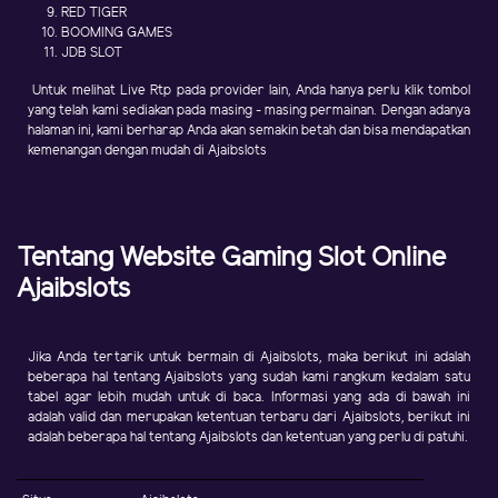
RED TIGER
BOOMING GAMES
JDB SLOT
Untuk melihat Live Rtp pada provider lain, Anda hanya perlu klik tombol
yang telah kami sediakan pada masing - masing permainan. Dengan adanya
halaman ini, kami berharap Anda akan semakin betah dan bisa mendapatkan
kemenangan dengan mudah di Ajaibslots
Tentang Website Gaming Slot Online
Ajaibslots
Jika Anda tertarik untuk bermain di Ajaibslots, maka berikut ini adalah
beberapa hal tentang Ajaibslots yang sudah kami rangkum kedalam satu
tabel agar lebih mudah untuk di baca. Informasi yang ada di bawah ini
adalah valid dan merupakan ketentuan terbaru dari Ajaibslots, berikut ini
adalah beberapa hal tentang Ajaibslots dan ketentuan yang perlu di patuhi.