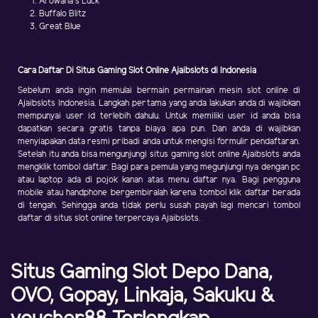
Arowana s Luck
Buffalo Blitz
Great Blue
Cara Daftar Di Situs Gaming Slot Online Ajaibslots di Indonesia
Sebelum anda ingin memulai bermain permainan mesin slot online di
Ajaibslots Indonesia. Langkah pertama yang anda lakukan anda di wajibkan
mempunyai user id terlebih dahulu. Untuk memiliki user id anda bisa
dapatkan secara gratis tanpa biaya apa pun. Dan anda di wajibkan
menyiapakan data resmi pribadi anda untuk mengisi formulir pendaftaran.
Setelah itu anda bisa mengunjungi situs gaming slot online Ajaibslots anda
mengklik tombol daftar. Bagi para pemula yang megunjungi nya dengan pc
atau laptop ada di pojok kanan atas menu daftar nya. Bagi pengguna
mobile atau handphone bergembiralah karena tombol klik daftar berada
di tengah. Sehingga anda tidak perlu susah payah lagi mencari tombol
daftar di situs slot online terpercaya Ajaibslots.
Situs Gaming Slot Depo Dana,
OVO, Gopay, Linkaja, Sakuku &