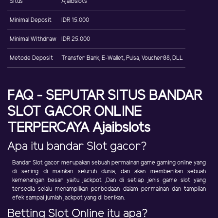
Situs
Ajaibslots
Minimal Deposit
IDR 15.000
Minimal Withdraw
IDR 25.000
Metode Deposit
Transfer Bank, E-Wallet, Pulsa, Voucher88, DLL
FAQ - SEPUTAR SITUS BANDAR
SLOT GACOR ONLINE
TERPERCAYA Ajaibslots
Apa itu bandar Slot gacor?
Bandar Slot gacor merupakan sebuah permainan game gaming online yang
di sering di mainkan seluruh dunia, dan akan memberikan sebuah
kemenangan besar yaitu jackpot ,Dan di setiap jenis game slot yang
tersedia selalu menampilkan perbedaan dalam permainan dan tampilan
efek sampai jumlah jackpot yang di berikan.
Betting Slot Online itu apa?