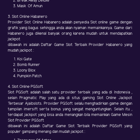
Break Away Deluxe
Mask Of Amun
3. Slot Online Habanero
Provider Slot Online Habanero adalah penyedia Slot online game dengan
grafik yang bagus sehingga anda akan nyaman memainkannya. Game dari
Habanero juga dikenal banyak orang karena mudah untuk mendapatkan
jackpot
dibawah ini adalah Daftar Game Slot Terbaik Provider Habanero yang
mudah jackpot :
Koi Gate
Bomb Runner
Loony Blox
Pumpkin Patch
4. Slot Online PGSoft
Slot PGSoft adalah salah satu provider terbaik yang ada di Indonesia ,
selain Pragmatic Play yang ada di situs gaming Slot Online Jackpot
Terbesar Ajaibslots. Provider PGSoft selalu menghadirkan game dengan
tampilan imersift serta bonus yang sangat menguntungkan. Selain itu ,
terdapat jackpot yang bisa anda menangkan bila memainkan Game Mesin
Slot Provider PGSoft
dibawah ini adalah Daftar Game Slot Terbaik Provider PGSoft yang
populer gampang menang dan mudah jackpot :